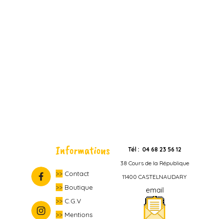
Informations
Tél : 04 68 23 56 12
38 Cours de la République
>>
Contact
11400 CASTELNAUDARY
>>
Boutique
email
>>
C.G.V
>>
Mentions