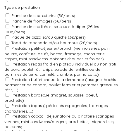
Type de prestation
Planche de charcuteries (3€/pers)
Planche de fromages (3€/pers)
Planche de crudités et sa sauce à diper (2€ les
100g/pers)
Plaque de pizza et/ou quiche (3€/pers)
Toast de tapenade et/ou houmous (2€/pers)
Prestation petit-déjeuner/brunch (viennoiseries, pain,
beurre, confiture, oeufs, bacon, fromage, charcuterie,
crêpes, mini-sandwichs, boissons chaudes et froides)
Prestation repas froid en plateau individuel ou non (roti
de porc, poulet rôti, chips, salade de lentilles ou de
pommes de terre, cannelé, crumble, panna cotta)
Prestation buffet chaud à la demande (lasagne, hachis
parmentier de canard, poulet fermier et pommes grenailles
rôtis, ...)
Prestation barbecue (magret, saucisse, boeuf,
brochette)
Prestation tapas (spécialités espagnoles, fromages,
charcuteries, ...)
Prestation cocktail déjeunatoire ou dinatoire (canapés,
verrines, mini-sandwichs/burgers, brochettes, mignardises,
boissons)