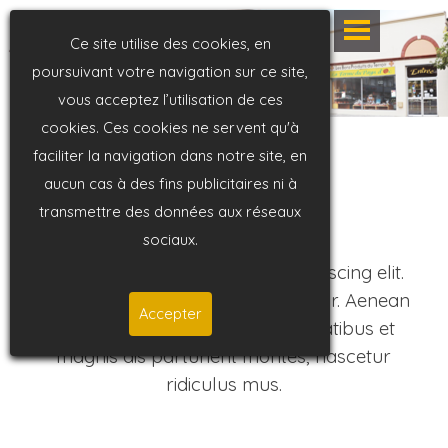
Ce site utilise des cookies, en
poursuivant votre navigation sur ce site,
vous acceptez l’utilisation de ces
cookies. Ces cookies ne servent qu'à
faciliter la navigation dans notre site, en
aucun cas à des fins publicitaires ni à
Products
transmettre des données aux réseaux
sociaux.
dolor sit amet, consectetuer adipiscing elit.
Aenean commodo ligula eget dolor. Aenean
Accepter
massa. Cum sociis natoque penatibus et
magnis dis parturient montes, nascetur
ridiculus mus.